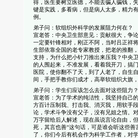
得，医生要树立医德，不能去骗人骗钱，
键是实践，多看病，但是病人太多，精力
例。
弟子问：软组织外科学的发展阻力何在？
宣老答：中央卫生部意见：贡献很大，争
一定要针锋相对，刚正不阿，当时吕正祥
生部依靠全国的老专家教授，把老的推翻，
支持，为什么把小针刀推出来压我？中央
的人围起来，不准发展，看着我开刀，搞
医院，使你翻不了天，到了人老了，自生
间，手把手教你们成才，高举软组织大旗
弟子问：学生们应该怎么去面对这些阻力
宣老答：为了学术的纯洁性，我坚持自己
方百计压制我、打击我、消灭我，用软手
论，学术斗争没有父子，没有兄姐之情。对
万字留给后人解述，现在虽说言论自由，但
死，其言也善”这句话，可是谁会听这些善
了，你们今后有机会作为科学工作者，对