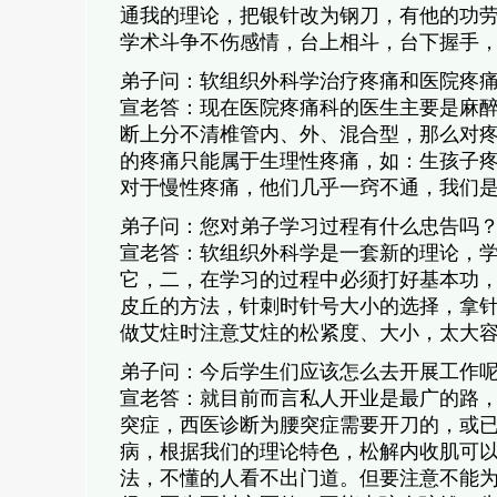
通我的理论，把银针改为钢刀，有他的功
学术斗争不伤感情，台上相斗，台下握手
弟子问：软组织外科学治疗疼痛和医院疼
宣老答：现在医院疼痛科的医生主要是麻
断上分不清椎管内、外、混合型，那么对疼
的疼痛只能属于生理性疼痛，如：生孩子疼
对于慢性疼痛，他们几乎一窍不通，我们
弟子问：您对弟子学习过程有什么忠告吗
宣老答：软组织外科学是一套新的理论，
它，二，在学习的过程中必须打好基本功
皮丘的方法，针刺时针号大小的选择，拿
做艾炷时注意艾炷的松紧度、大小，太大
弟子问：今后学生们应该怎么去开展工作
宣老答：就目前而言私人开业是最广的路
突症，西医诊断为腰突症需要开刀的，或
病，根据我们的理论特色，松解内收肌可
法，不懂的人看不出门道。但要注意不能