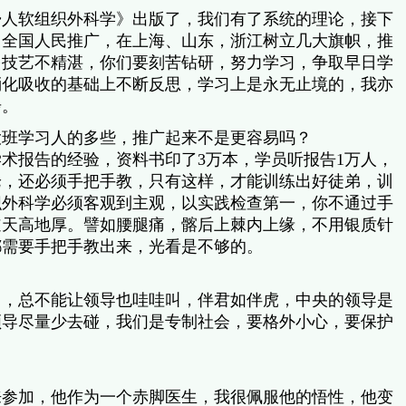
蛰人软组织外科学》出版了，我们有了系统的理论，接下
向全国人民推广，在上海、山东，浙江树立几大旗帜，推
多技艺不精湛，你们要刻苦钻研，努力学习，争取早日学
消化吸收的基础上不断反思，学习上是永无止境的，我亦
步。
大班学习人的多些，推广起来不是更容易吗？
术报告的经验，资料书印了3万本，学员听报告1万人，
论，还必须手把手教，只有这样，才能训练出好徒弟，训
织外科学必须客观到主观，以实践检查第一，你不通过手
道天高地厚。譬如腰腿痛，髂后上棘内上缘，不用银质针
都需要手把手教出来，光看是不够的。
叫，总不能让领导也哇哇叫，伴君如伴虎，中央的领导是
领导尽量少去碰，我们是专制社会，要格外小心，要保护
他来参加，他作为一个赤脚医生，我很佩服他的悟性，他变