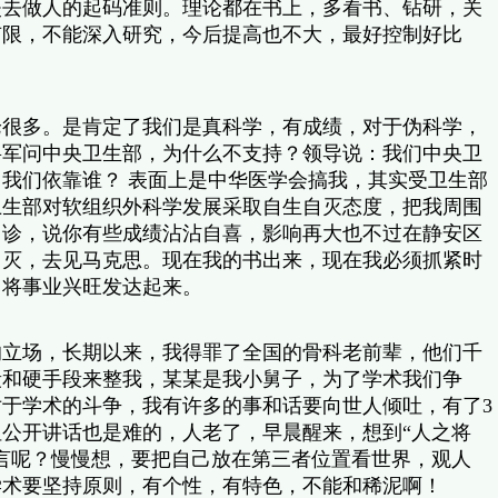
失去做人的起码准则。理论都在书上，多看书、钻研，关
有限，不能深入研究，今后提高也不大，最好控制好比
论很多。是肯定了我们是真科学，有成绩，对于伪科学，
将军问中央卫生部，为什么不支持？领导说：我们中央卫
我们依靠谁？ 表面上是中华医学会搞我，其实受卫生部
卫生部对软组织外科学发展采取自生自灭态度，把我周围
门诊，说你有些成绩沾沾自喜，影响再大也不过在静安区
自灭，去见马克思。现在我的书出来，现在我必须抓紧时
，将事业兴旺发达起来。
？
的立场，长期以来，我得罪了全国的骨科老前辈，他们千
段和硬手段来整我，某某是我小舅子，为了学术我们争
于学术的斗争，我有许多的事和话要向世人倾吐，有了3
公开讲话也是难的，人老了，早晨醒来，想到“人之将
言呢？慢慢想，要把自己放在第三者位置看世界，观人
学术要坚持原则，有个性，有特色，不能和稀泥啊！