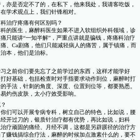
劳，亦是否定不了的，在私下，他来我处，我请客吃饭，
，在学术观点上，我们针锋相对。
痛科治疗疼痛有何区别吗？
醉科的医生，麻醉科医生如果不进入软组织外科领域，诊
痛只能讲“一知半解”，严重点讲就是骗钱，疼痛科治疗
痛、Ca剧痛，他们只能减轻病人的痛苦，属于镇痛，而
是治本，他们是治标。
？
学习之前你们要先忘了之前学过的东西，这样才能学好
，打好基础，包括检查时对手指要求动作到位，麻醉时打
针的手法，针刺的角度、深度、位置到位等，都要熟悉。
容易灼伤皮肤，太小疗效受影响。
呢？
，你们可以开展专病专科，树立自己的特色，比如说，腰
已经开过刀的，银质针治疗都有优势，再比如说，妇科
以治疗顽固的痛经、月经不调，这都是另辟蹊径的治疗方
为了赚钱搞综合疗法，麻醉的时候加点激素什么的，要不