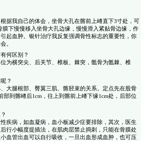
根据我自己的体会，坐骨大孔在髂前上嵴直下3寸处，可
在骨膜下慢慢移入坐骨大孔边缘，慢慢滑入紧贴骨边缘，作
会引起血肿。银针治疗我反复强调骨性标志的重要性，你
体会。
时有何区别？
部位为横突尖、后关节、椎板、棘突，骶骨为骶棘、椎
位呢？
部、大腿根部、臀翼三肌、髂胫束的关系。定点先在股骨
，前部到髂嵴后1cm，往上到髂前上嵴下缘1cm处，后部位
题？
血性疾病，如血凝病，血小板减少症要排除，其次，医生
膜后行小幅度提插法，在肌肉层禁止捣刺，只能在骨膜处
微小血管出血可以自行吸收，一旦出血形成血肿，也可压