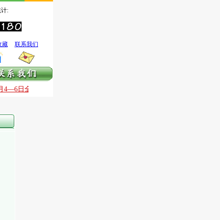
计:
收藏
联系我们
4—6日全国银质针治痛技术国庆提高班
9月30日—10月3日全国银质针