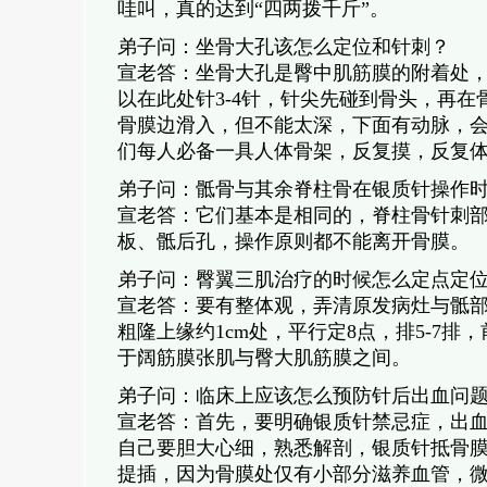
哇叫，真的达到“四两拨千斤”。
弟子问：坐骨大孔该怎么定位和针刺？
宣老答：坐骨大孔是臀中肌筋膜的附着处，
以在此处针3-4针，针尖先碰到骨头，再
骨膜边滑入，但不能太深，下面有动脉，
们每人必备一具人体骨架，反复摸，反复
弟子问：骶骨与其余脊柱骨在银质针操作
宣老答：它们基本是相同的，脊柱骨针刺
板、骶后孔，操作原则都不能离开骨膜。
弟子问：臀翼三肌治疗的时候怎么定点定
宣老答：要有整体观，弄清原发病灶与骶
粗隆上缘约1cm处，平行定8点，排5-7排
于阔筋膜张肌与臀大肌筋膜之间。
弟子问：临床上应该怎么预防针后出血问
宣老答：首先，要明确银质针禁忌症，出
自己要胆大心细，熟悉解剖，银质针抵骨
提插，因为骨膜处仅有小部分滋养血管，