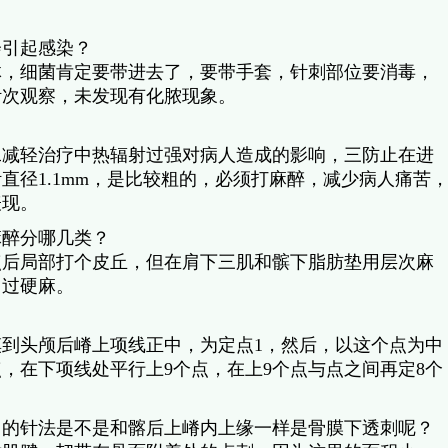
会引起感染？
体，细菌肯定要带进去了，要带手套，针刺部位要消毒，
针次观察，未发现有化脓现象。
二减轻治疗中热辐射过强对病人造成的影响，三防止在进
直径1.1mm，是比较粗的，必须打麻醉，减少病人痛苦
表现。
麻醉分哪几类？
点后局部打个皮丘，但在肩下三肌和髌下脂肪垫用层次麻
用过硬麻。
到头颅后嵴上项线正中，为定点1，然后，以这个点为中
，在下项线处平行上9个点，在上9个点与点之间再定8个
用的针法是不是和髂后上嵴内上缘一样是骨膜下透刺呢？