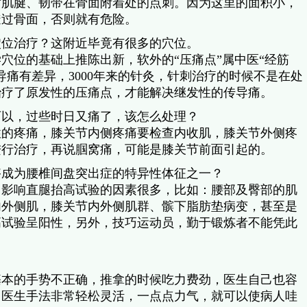
对肌腱、韧带在骨面附着处的点刺。因为这里的面积小，
透过骨面，否则就有危险。
穴位治疗？这附近毕竟有很多的穴位。
穴位的基础上推陈出新，软外的“压痛点”属中医“经筋
痛有差异，3000年来的针灸，针刺治疗的时候不是在处
治疗了原发性的压痛点，才能解决继发性的传导痛。
可以，过些时日又痛了，该怎么处理？
性的疼痛，膝关节内侧疼痛要检查内收肌，膝关节外侧疼
进行治疗，再说腘窝痛，可能是膝关节前面引起的。
够成为腰椎间盘突出症的特异性体征之一？
，影响直腿抬高试验的因素很多，比如：腰部及臀部的肌
内外侧肌，膝关节内外侧肌群、髌下脂肪垫病变，甚至是
高试验呈阳性，另外，技巧运动员，勤于锻炼者不能凭此
基本的手势不正确，推拿的时候吃力费劲，医生自己也容
，医生手法非常轻松灵活，一点点力气，就可以使病人哇