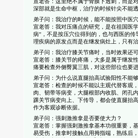
宣老答：这里绝不属于骨膜下透刺，而是
深部就是生命中枢，治疗的时候针尖不能
弟子问：我治疗的时候，能不能按照中医
宣老答：我对压痛点的研究，是在祖国医学
病”，不是按压穴位得到的，也与西医的传导
理疾病的原发点而是在继发病灶上，只有
弟子问：我治疗膝关节痛时，当时效果还
宣老答：膝关节的疼痛，大多是属于继发
痛要检查外侧臀翼三肌，对这些部位也要
弟子问：为什么说直腿抬高试验阳性不能
宣老答：检查的时候不能以主观代替客观
肉、韧带等病变，大腿根部内收肌、闭孔
踝关节病变向上、下传导，都会使直腿抬
作为客观诊断依据。
弟子问：强刺激推拿是否要使大力？
宣老答：掌握强刺激推拿基本功很重要，
易受伤，推拿时接触点用拇指端，熟练后