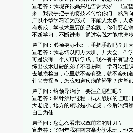
宣老答：我现在很高兴地告诉大家，《宣
来，我要手把手的将技术传给你们，然后
广以小型学习班为形式，不能人太多，人
有所成，学技术重要的是实践，你们要在
不断学习，不断进步，通过实践才能求进
弟子问：必须要办小班，手把手教吗？开
宣老答：我总结以前办大班、开大会、作学
可是没有一个人可以学成，现在有书有理
练出技术过硬的弟子不容易啊。学习软组
去触摸检查，心里就不会有数，就不会知
针尖去探查，怎么知道疾病的轻重？这些
弟子问：给领导治疗，要注意哪些呢？
宣老答：银针治疗过程，病人酸胀的哇哇
大老虎，地方的领导是小老虎，今后治病
自己为佳。
弟子问：您怎么看朱汉章前辈的针刀？
宣老答：1974年我在南京举办学术班，