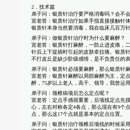
2．技术篇
弟子问：银质针治疗要严格消毒吗？会不
宣老答：银质针治疗如果手指直接接触针
银质针本身当然要消毒，我在临床几百万
弟子问：做银质针治疗时为什么要麻醉？
宣老答：银质针打麻醉，一防止进皮痛，
针后上下提插时引起的皮肤牵拉痛。银质针
不打皮丘是缺少阶级感情，是不负责任的
弟子问：银质针必须要麻醉，那么银质针
宣老答：银质针麻醉以局部麻醉为主，定
醉，75岁以上老人，高干、领导，我曾运
弟子问：颈椎病项后怎么定点呢？
宣老答：定点手感很重要，后项线定点先摸
心，左右对称各定4各点，那么现在有9个点
点，那么这17个点就是基本的定点位置。
弟子问：银质针治疗颈椎后项线的时候采