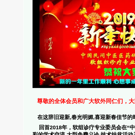
尊敬的全体会员和广大软外同仁们，大
在这辞旧迎新
,
春光明媚
,
喜迎新春佳节的
回首
2018
年，软组诊疗专业委员会在“
彩的学术交流
,
大型免费义诊
,
技术扶贫活动