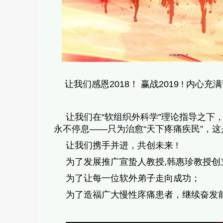
让我们感恩
2018
！ 赢战
2019 !
内心充满
让我们在“软组织外科学”理论指导之下
永不停息——只为治愈“天下疼痛疾民”，
让我们携手并进，共创未来
!
为了发展推广宣蛰人教授
,
韩惠珍教授创
为了让每一位软外弟子走向成功；
为了造福广大慢性庝痛患者，继续奋发