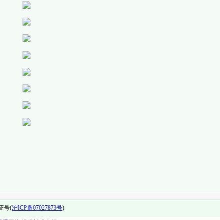
证号(
沪ICP备07027873号
)